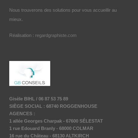
Nous trouverons des solutions pour vous accueillir au
mieux.
Réalisation :
regardgraphiste.com
Gisèle BIHL / 06 87 53 75 89
SIÈGE SOCIAL : 68740 ROGGENHOUSE
AGENCES :
1 allée Georges Charpak - 67600 SÉLESTAT
1 rue Edouard Branly - 68000 COLMAR
16 rue du Château - 68130 ALTKIRCH