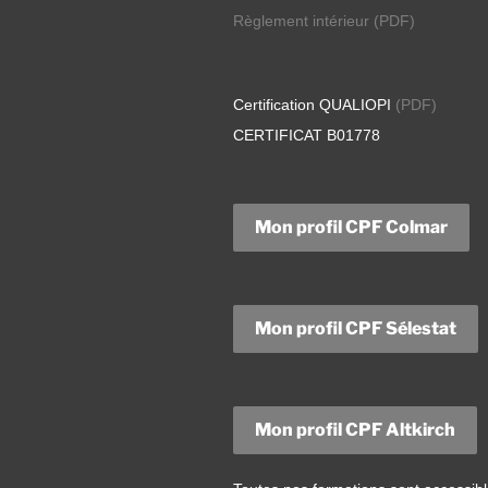
Règlement intérieur
(PDF)
Certification QUALIOPI
(PDF)
CERTIFICAT B01778
Mon profil CPF Colmar
Mon profil CPF Sélestat
Mon profil CPF Altkirch