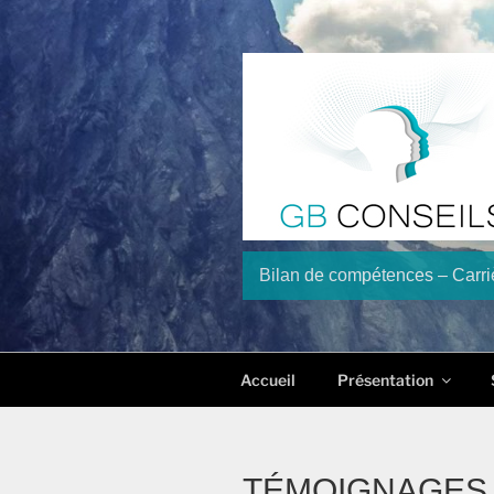
Aller
au
contenu
principal
Bilan de compétences – Carriè
Accueil
Présentation
TÉMOIGNAGES