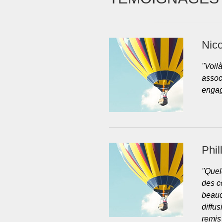
Nico
"Voil
assoc
engag
Phil
"Quel
des c
beauc
diffu
remis 