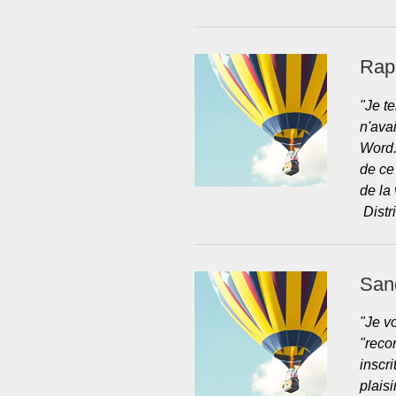
Raph
"Je t
n'ava
Word.
de ce 
de la 
Distr
San
"Je v
"reco
inscr
plaisi