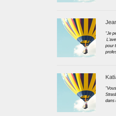
Jea
"Je p
L'aven
pour 
profe
Kati
"Vous
Strasb
dans 