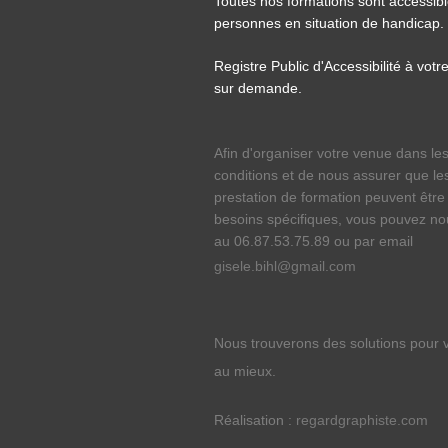
Toutes nos formations sont accessib
personnes en situation de handicap.
Registre Public d'Accessibilité à votre
sur demande.
Afin d'organiser votre venue dans le
conditions et de nous assurer que l
prestation de formation peuvent être
besoins spécifiques, vous pouvez no
au 06.87.53.75.89 ou par email
gisele.bihl@gmail.com
Nous trouverons des solutions pour v
au mieux.
Réalisation :
regardgraphiste.com