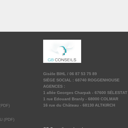
Gisèle BIHL / 06 87 53 75 89
SIÈGE SOCIAL : 68740 ROGGENHOUSE
AGENCES :
1 allée Georges Charpak - 67600 SÉLESTAT
1 rue Edouard Branly - 68000 COLMAR
16 rue du Château - 68130 ALTKIRCH
(PDF)
U
(PDF)